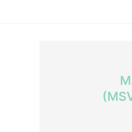
M
(MSV