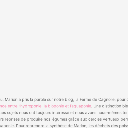
eu, Marion a pris la parole sur notre blog, la Ferme de Cagnolle, pour d
ence entre l’hydroponie, la bioponie et l’aquaponie
. Une distinction bie
ces sujets nous ont toujours intéressé et nous avons nous-mêmes te
urs reprises de produire nos légumes grâce aux cercles vertueux per
quaponie. Pour reprendre la synthèse de Marion, les déchets des pois