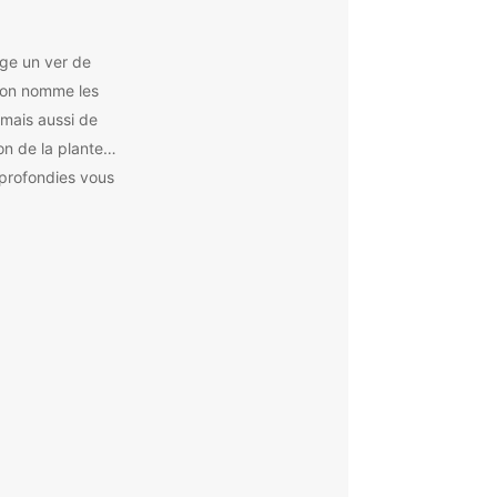
nge un ver de
u’on nomme les
 mais aussi de
on de la plante…
pprofondies vous