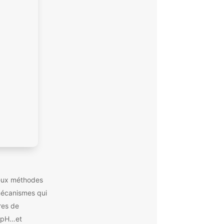
 deux méthodes
mécanismes qui
res de
, pH…et