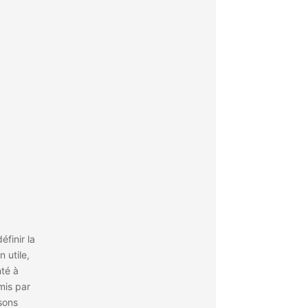
éfinir la
n utile,
nté à
mis par
sons