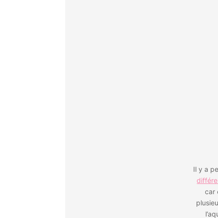
Il y a p
différ
car 
plusie
l’a