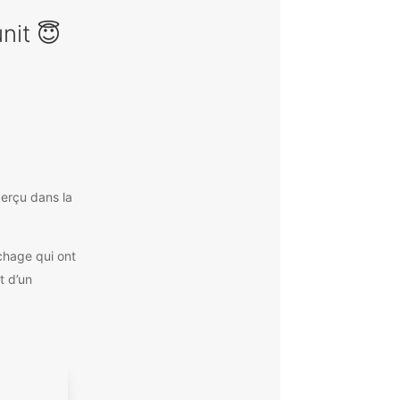
unit 😇
perçu dans la
chage qui ont
t d’un